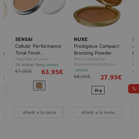
SENSAI
NUXE
SE
Cellular Performance
Prodigieux Compact
An
6g
Total Finish
Bronzing Powder
8.
Maquillaje en polvo
Polvos Compactos
Bas
Foundation SPF15
24 Amber Beig
unisex
Bronceadores Multiusos
SC0
12g - Recarga
unisex
67,00€
63,95€
49
5€
68,00€
27,95€
25 g
Añadir a la cesta
Añadir a la cesta