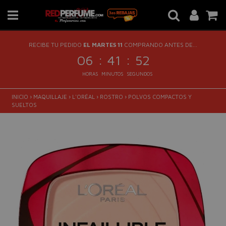
RECIBE TU PEDIDO
EL MARTES 11
COMPRANDO ANTES DE...
:
:
06
41
51
HORAS
MINUTOS
SEGUNDOS
INICIO
›
MAQUILLAJE
›
L'ORÉAL
›
ROSTRO
›
POLVOS COMPACTOS Y
SUELTOS