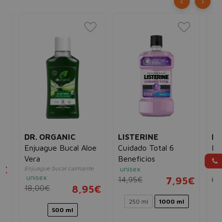
‹
›
DR. ORGANIC
LISTERINE
LI
o
Enjuague Bucal Aloe
Cuidado Total 6
Pr
Vera
Beneficios
En
5€
Enjuague bucal calmante
unisex
un
unisex
14,95€
7,95€
6,
18,00€
8,95€
250 ml
1000 ml
500 ml