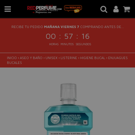
RECIBE TU PEDIDO
MAÑANA VIERNES 7
COMPRANDO ANTES DE...
:
:
00
57
15
HORAS
MINUTOS
SEGUNDOS
INICIO
›
ASEO Y BAÑO
›
UNISEX
›
LISTERINE
›
HIGIENE BUCAL
›
ENJUAGUES
BUCALES